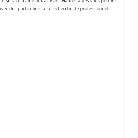
tre service d'aide aux artisans Hautes-alpes vous permet
vec des particuliers à la recherche de professionnels
.