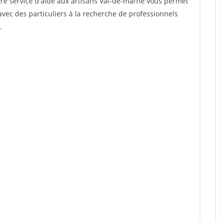
tre service d'aide aux artisans Val-de-marne vous permet
vec des particuliers à la recherche de professionnels
.