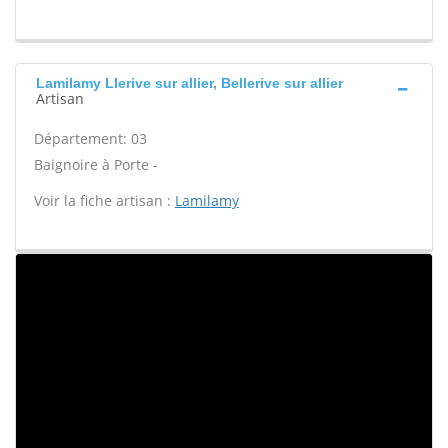
Lamilamy Llerive sur allier, Bellerive sur allier
Artisan
Département: 03
Baignoire à Porte -
Voir la fiche artisan :
Lamilamy