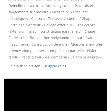
Démolition avec transports de gravats - Placards et
rangements sur mesure - Mezzanine - Escaliers
métalliques - Cloisons - Terrasse en béton / Chape -
Carrelage extérieur - Dallage extérieur - Gros oeuvre
(Extension maison, construction garage, etc) - Chape
fluide - Chauffe-eau thermodynamique - Surélévation
maçonnerie - Construction de murs - Cloisons amovibles
- Rénovation plomberie complète ou partielle - Plafond
tendu - Petits travaux de Plomberie - Baignoire à Porte -
Voir la fiche artisan :
Delgado rojas