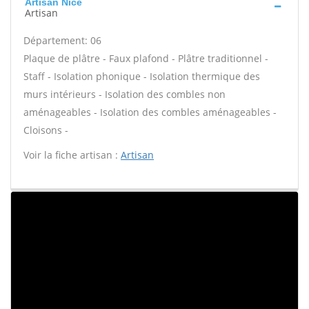
Artisan Nice
Artisan
Département: 06
Plaque de plâtre - Faux plafond - Plâtre traditionnel -
Staff - Isolation phonique - Isolation thermique des
murs intérieurs - Isolation des combles non
aménageables - Isolation des combles aménageables -
Cloisons -
Voir la fiche artisan :
Artisan