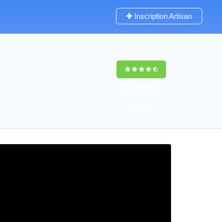
Inscription Artisan
9,5
(100%)
35
votes