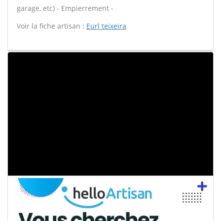
garage, etc) - Empierrement -
Voir la fiche artisan :
Eurl teixeira