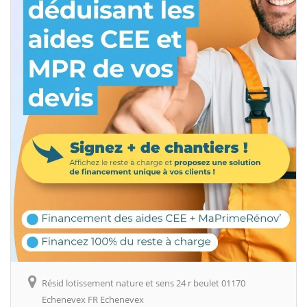
Résid lotissement nature et sens 24 r beulet 01170
Echenevex FR Echenevex