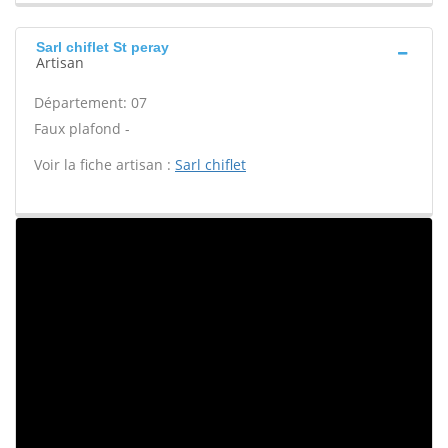
Sarl chiflet St peray
Artisan
Département: 07
Faux plafond -
Voir la fiche artisan :
Sarl chiflet