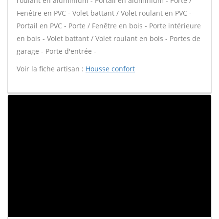
roulant en aluminium - Portail en aluminium - Porte /
Fenêtre en PVC - Volet battant / Volet roulant en PVC -
Portail en PVC - Porte / Fenêtre en bois - Porte intérieure
en bois - Volet battant / Volet roulant en bois - Portes de
garage - Porte d'entrée -
Voir la fiche artisan :
Housse confort