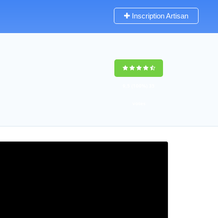
Inscription Artisan
9,5
(100%)
35
votes