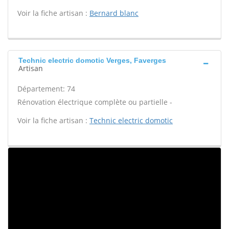
Voir la fiche artisan :
Bernard blanc
Technic electric domotic Verges, Faverges
Artisan
Département: 74
Rénovation électrique complète ou partielle -
Voir la fiche artisan :
Technic electric domotic