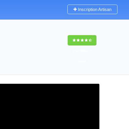
Inscription Artisan
9,5
(100%)
35
votes