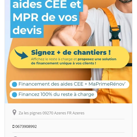
Za les pignes 09270 Azeres FR Azeres
0673908992