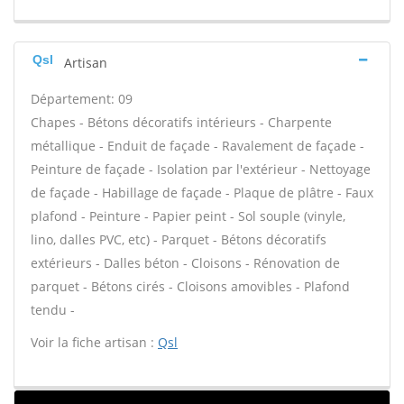
Qsl
Artisan
Département: 09
Chapes - Bétons décoratifs intérieurs - Charpente
métallique - Enduit de façade - Ravalement de façade -
Peinture de façade - Isolation par l'extérieur - Nettoyage
de façade - Habillage de façade - Plaque de plâtre - Faux
plafond - Peinture - Papier peint - Sol souple (vinyle,
lino, dalles PVC, etc) - Parquet - Bétons décoratifs
extérieurs - Dalles béton - Cloisons - Rénovation de
parquet - Bétons cirés - Cloisons amovibles - Plafond
tendu -
Voir la fiche artisan :
Qsl