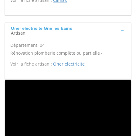
Voir la fiche artisan :
Climax
Oner electricite Gne les bains
Artisan
Département: 04
Rénovation plomberie complète ou partielle -
Voir la fiche artisan :
Oner electricite