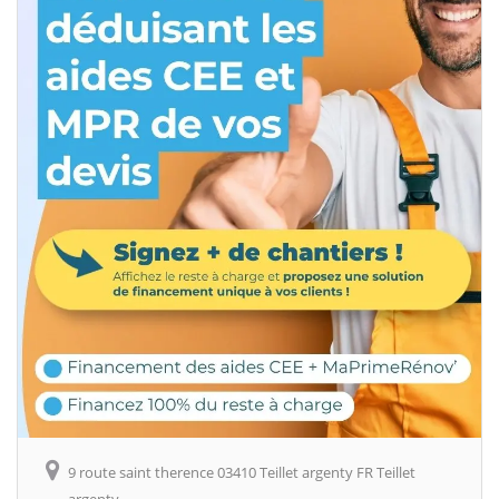
9 route saint therence 03410 Teillet argenty FR Teillet
argenty