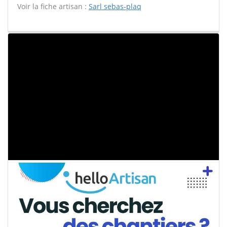
Voir la fiche artisan :
Sarl sebas-plaq