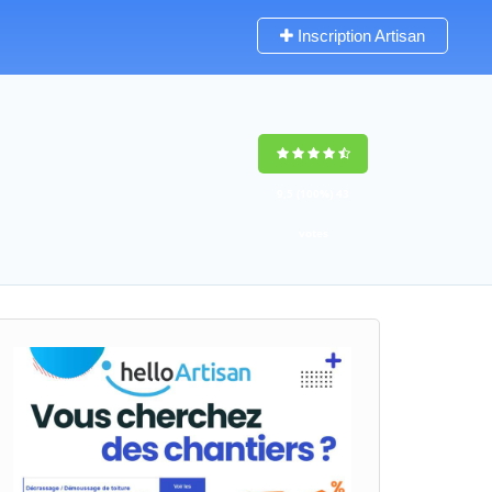
Inscription Artisan
9,5
(100%)
43
votes