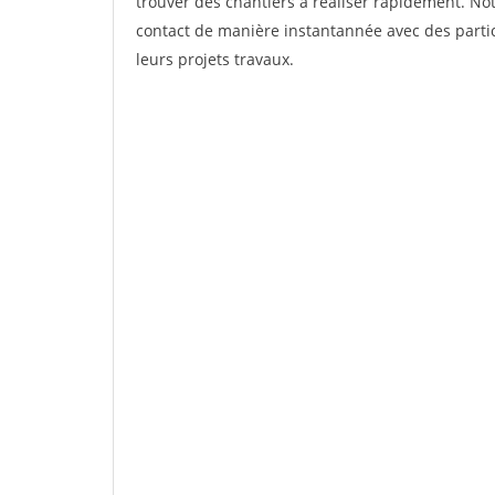
trouver des chantiers à réaliser rapidement. Not
contact de manière instantannée avec des partic
leurs projets travaux.