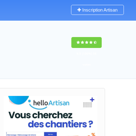
Inscription Artisan
9,5
(100%)
38
votes