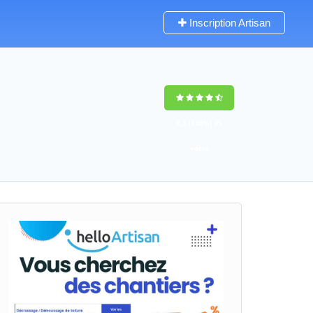
Inscription Artisan
9,5
(100%)
35
votes