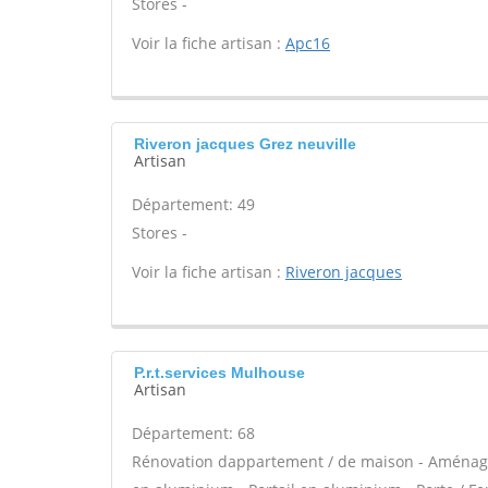
Stores -
Voir la fiche artisan :
Apc16
Riveron jacques Grez neuville
Artisan
Département: 49
Stores -
Voir la fiche artisan :
Riveron jacques
P.r.t.services Mulhouse
Artisan
Département: 68
Rénovation dappartement / de maison - Aménage