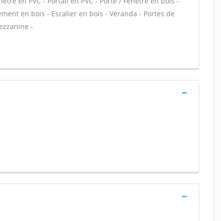
être en PVC - Portail en PVC - Porte / Fenêtre en bois -
cement en bois - Escalier en bois - Véranda - Portes de
ezzanine -