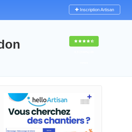
Inscription Artisan
udon
9,5
(100%)
48
votes