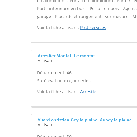
en aluminium - Portail en aluminium - Porte / Fen
Porte intérieure en bois - Portail en bois - Agen
garage - Placards et rangements sur mesure - M
Voir la fiche artisan :
P.r.t.services
Arrestier Montat, Le montat
Artisan
Département: 46
Surélévation maçonnerie -
Voir la fiche artisan :
Arrestier
Vitard christian Cey la plaine, Aucey la plaine
Artisan
Département: 50