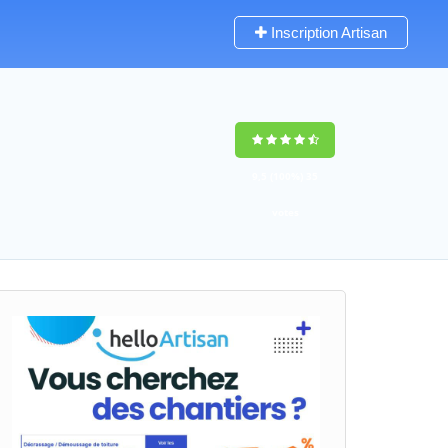
Inscription Artisan
9,5
(100%)
35
votes