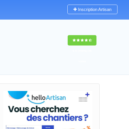
Inscription Artisan
9,5
(100%)
38
votes