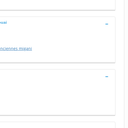
ouai
lenciennes migani