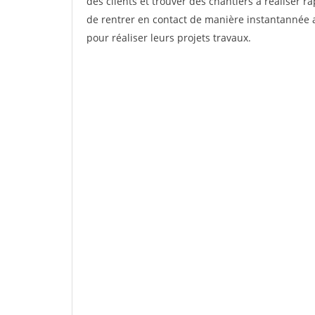
des clients et trouver des chantiers à réaliser 
de rentrer en contact de manière instantannée a
pour réaliser leurs projets travaux.