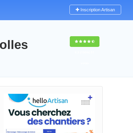
Inscription Artisan
olles
9,5
(100%)
51
votes