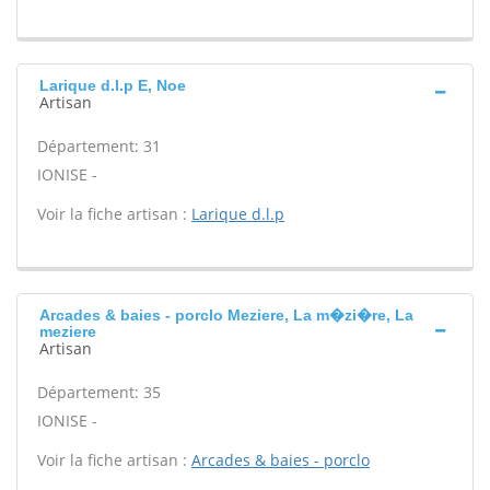
Larique d.l.p E, Noe
Artisan
Département: 31
IONISE -
Voir la fiche artisan :
Larique d.l.p
Arcades & baies - porclo Meziere, La m�zi�re, La
meziere
Artisan
Département: 35
IONISE -
Voir la fiche artisan :
Arcades & baies - porclo