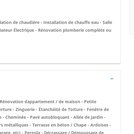
llation de chaudière - Installation de chauffe eau - Salle
diateur Électrique - Rénovation plomberie complète ou
 Rénovation dappartement / de maison - Petite
ture - Zinguerie - Étanchéité de Toiture - Fenêtre de
e - Cheminée - Pavé autobloquant - Allée de jardin -
rs métalliques - Terrasse en béton / Chape - Ardoises -
rage, etc) - Pergola - Décrassage / Démoussage de