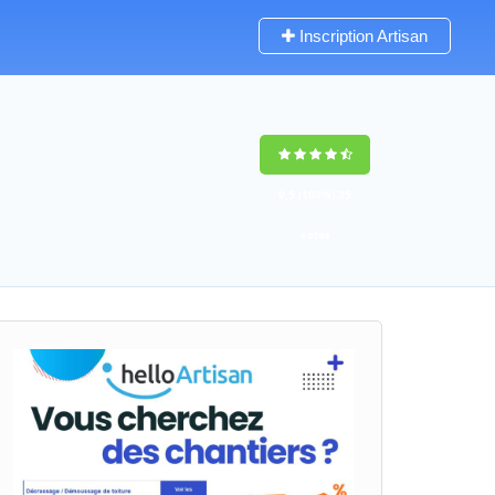
Inscription Artisan
9,5
(100%)
35
votes