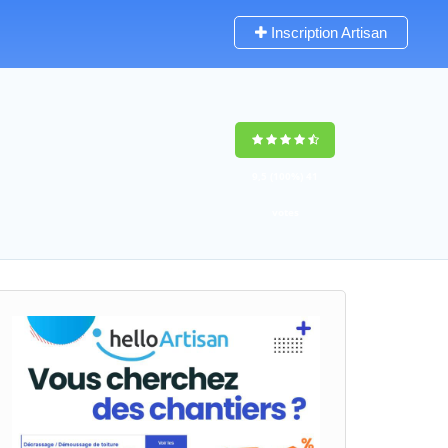
Inscription Artisan
9,5
(100%)
41
votes