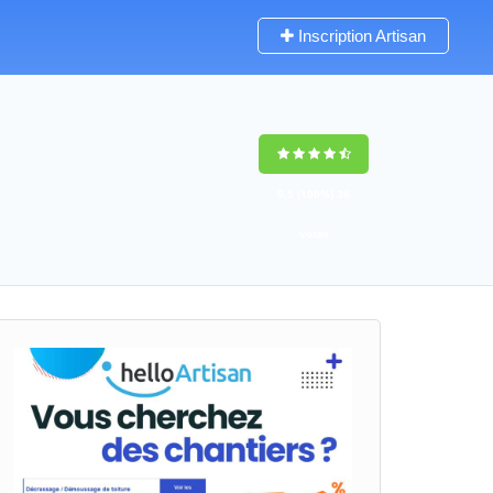
Inscription Artisan
9,5
(100%)
36
votes