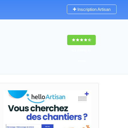
Inscription Artisan
9,5
(100%)
43
votes