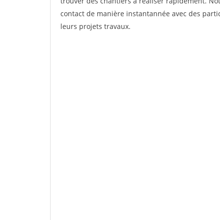
trouver des chantiers à réaliser rapidement. Not
contact de manière instantannée avec des partic
leurs projets travaux.