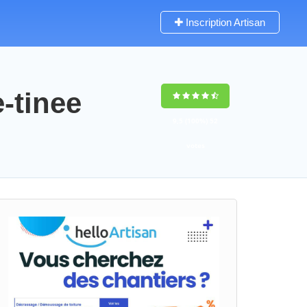
Inscription Artisan
-tinee
9,5
(100%)
52
votes