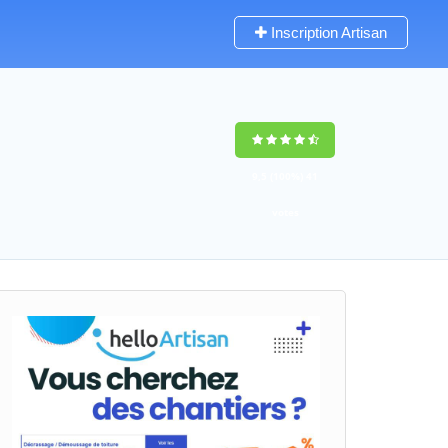
Inscription Artisan
9,5
(100%)
41
votes