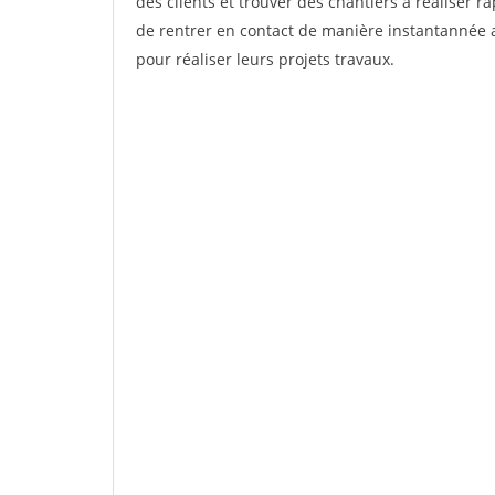
des clients et trouver des chantiers à réaliser 
de rentrer en contact de manière instantannée a
pour réaliser leurs projets travaux.