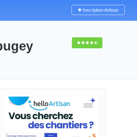
Inscription Artisan
-bugey
9,5
(100%)
50
votes