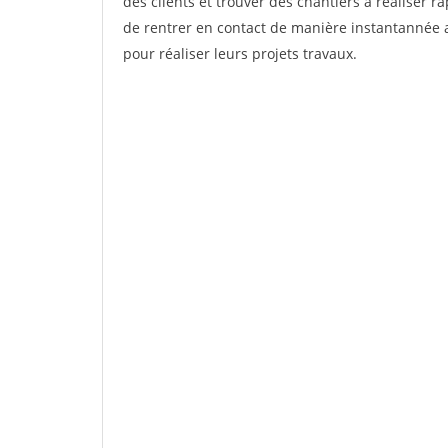
des clients et trouver des chantiers à réaliser 
de rentrer en contact de manière instantannée a
pour réaliser leurs projets travaux.