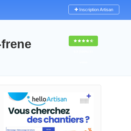
Inscription Artisan
-frene
9,5
(100%)
51
votes