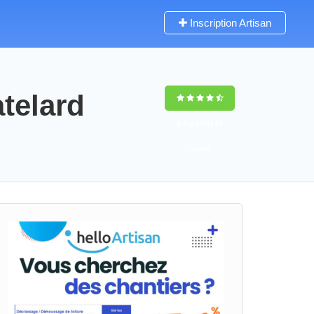
Inscription Artisan
telard
9,5
(100%)
51
votes