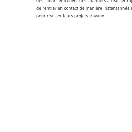
des clients et trouver des chantiers à réaliser 
de rentrer en contact de manière instantannée a
pour réaliser leurs projets travaux.