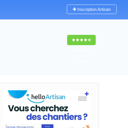
Inscription Artisan
9,5
(100%)
37
votes