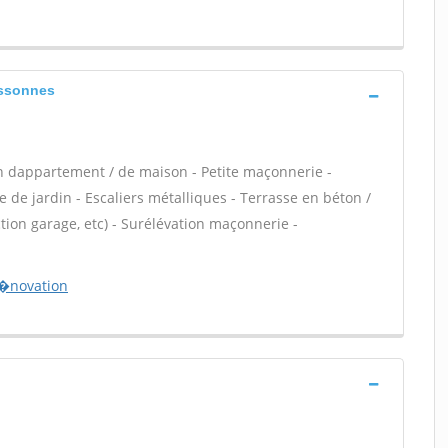
essonnes
n dappartement / de maison - Petite maçonnerie -
 de jardin - Escaliers métalliques - Terrasse en béton /
ion garage, etc) - Surélévation maçonnerie -
r�novation