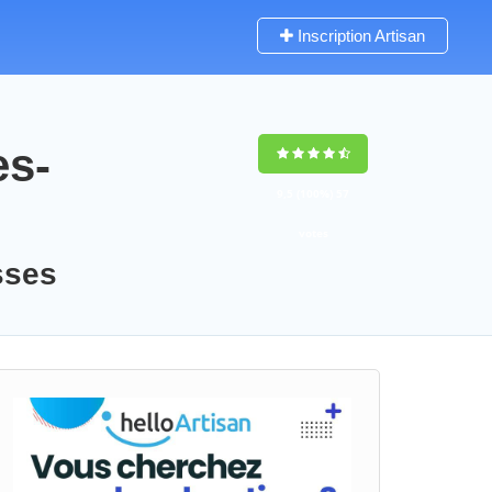
Inscription Artisan
es-
9,5
(100%)
57
votes
sses