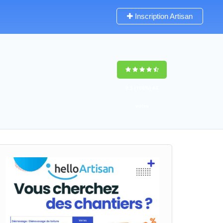
Inscription Artisan
9,5
(100%)
43
votes