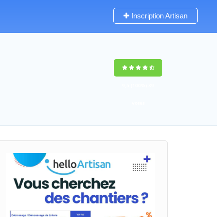
Inscription Artisan
9,5
(100%)
39
votes