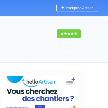
Inscription Artisan
9,5
(100%)
41
votes