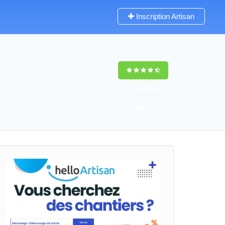
Inscription Artisan
9,5
(100%)
38
votes