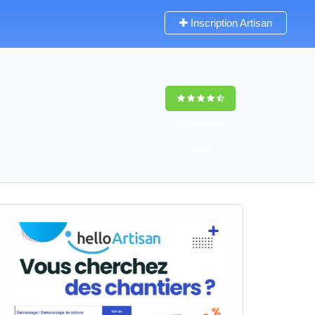
Inscription Artisan
9,5
(100%)
38
votes