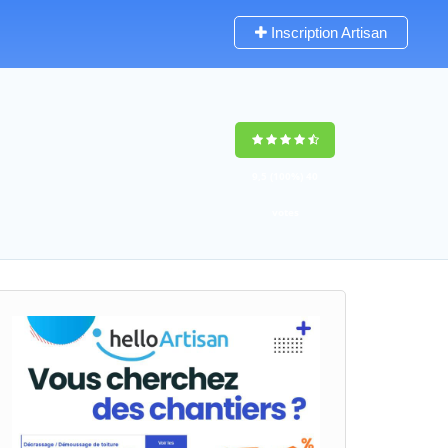
Inscription Artisan
9,5
(100%)
40
votes