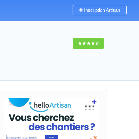
Inscription Artisan
9,5
(100%)
37
votes