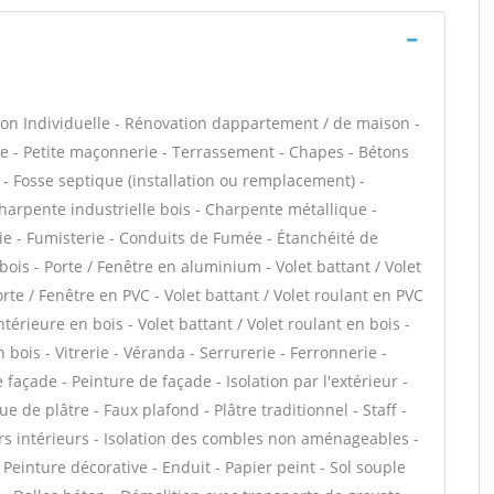
on Individuelle - Rénovation dappartement / de maison -
 - Petite maçonnerie - Terrassement - Chapes - Bétons
s - Fosse septique (installation ou remplacement) -
harpente industrielle bois - Charpente métallique -
ie - Fumisterie - Conduits de Fumée - Étanchéité de
 bois - Porte / Fenêtre en aluminium - Volet battant / Volet
te / Fenêtre en PVC - Volet battant / Volet roulant en PVC
intérieure en bois - Volet battant / Volet roulant en bois -
 bois - Vitrerie - Véranda - Serrurerie - Ferronnerie -
façade - Peinture de façade - Isolation par l'extérieur -
 de plâtre - Faux plafond - Plâtre traditionnel - Staff -
rs intérieurs - Isolation des combles non aménageables -
Peinture décorative - Enduit - Papier peint - Sol souple