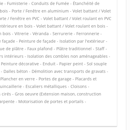
ie - Fumisterie - Conduits de Fumée - Étanchéité de
 bois - Porte / Fenêtre en aluminium - Volet battant / Volet
te / Fenêtre en PVC - Volet battant / Volet roulant en PVC
intérieure en bois - Volet battant / Volet roulant en bois -
 bois - Vitrerie - Véranda - Serrurerie - Ferronnerie -
façade - Peinture de façade - Isolation par l'extérieur -
 de plâtre - Faux plafond - Plâtre traditionnel - Staff -
rs intérieurs - Isolation des combles non aménageables -
Peinture décorative - Enduit - Papier peint - Sol souple
ge - Dalles béton - Démolition avec transports de gravats -
ancher en verre - Portes de garage - Placards et
ncaillerie - Escaliers métalliques - Cloisons -
 cirés - Gros oeuvre (Extension maison, construction
rpente - Motorisation de portes et portails -