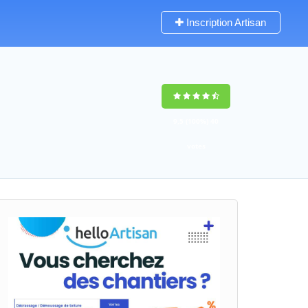
Inscription Artisan
9,5
(100%)
40
votes