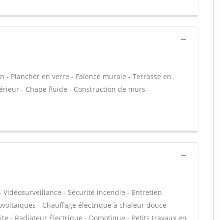
on - Plancher en verre - Faïence murale - Terrasse en
érieur - Chape fluide - Construction de murs -
 Vidéosurveillance - Sécurité incendie - Entretien
voltaïques - Chauffage électrique à chaleur douce -
lite - Radiateur Électrique - Domotique - Petits travaux en