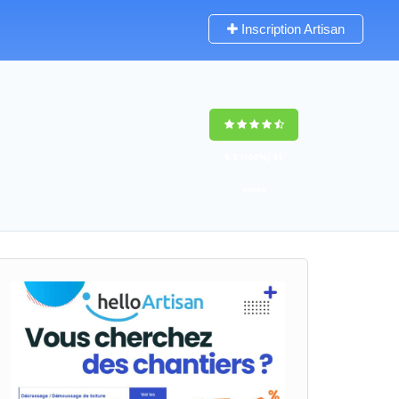
Inscription Artisan
9,5
(100%)
41
votes