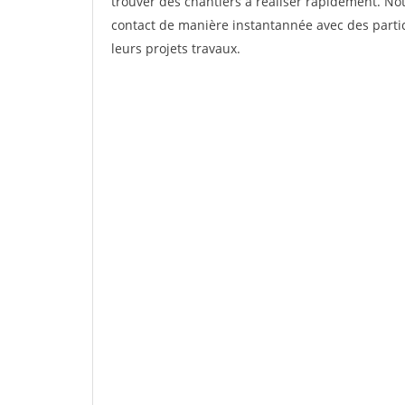
trouver des chantiers à réaliser rapidement. Not
contact de manière instantannée avec des partic
leurs projets travaux.