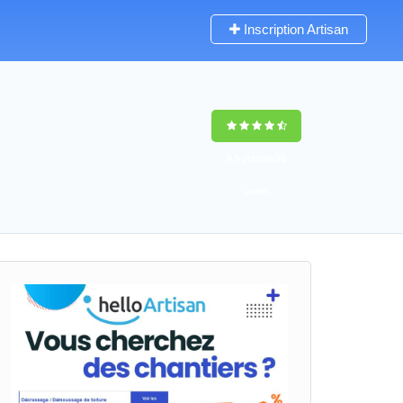
Inscription Artisan
9,5
(100%)
36
votes