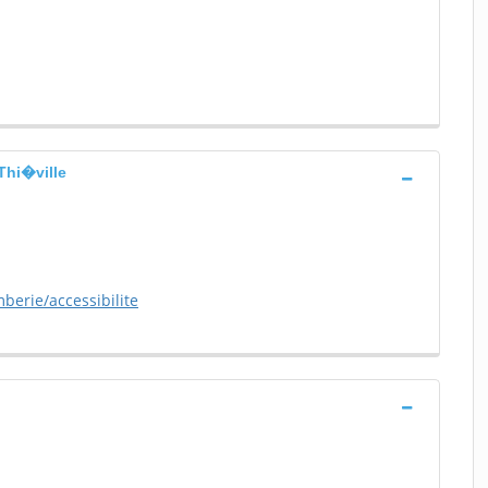
Thi�ville
berie/accessibilite