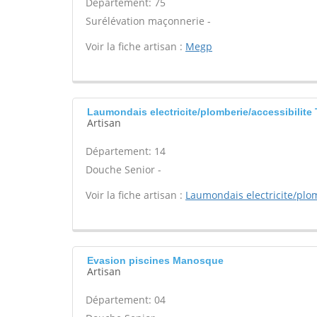
Département: 75
Surélévation maçonnerie -
Voir la fiche artisan :
Megp
Laumondais electricite/plomberie/accessibilite 
Artisan
Département: 14
Douche Senior -
Voir la fiche artisan :
Laumondais electricite/plom
Evasion piscines Manosque
Artisan
Département: 04