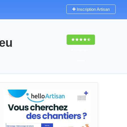
Inscription Artisan
ieu
9,5
(100%)
47
votes