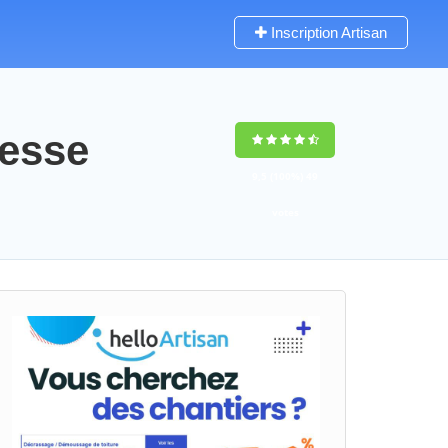
Inscription Artisan
resse
9,5
(100%)
49
votes