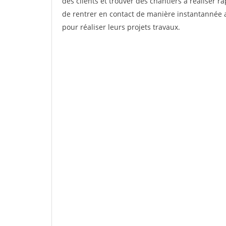
des clients et trouver des chantiers à réaliser 
de rentrer en contact de manière instantannée a
pour réaliser leurs projets travaux.