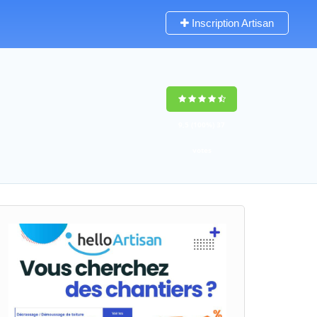
Inscription Artisan
9,5
(100%)
37
votes